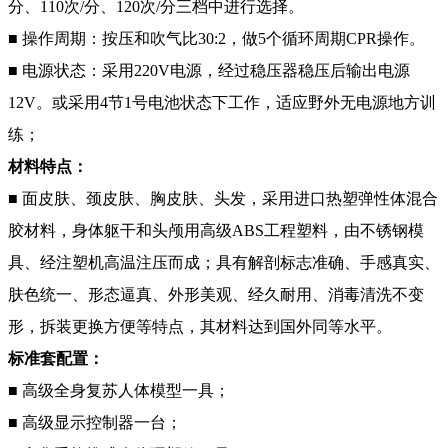
分、110次/分、120次/分三档中进行选择。
■ 操作周期：按压和吹气比30:2，做5个循环周期CPR操作。
■ 电源状态：采用220V电源，经过稳压器稳压后输出电源
12V。或采用4节1号电池状态下工作，适应野外无电源地方训
练；
材料特点：
■ 面皮肤、颈皮肤、胸皮肤、头发，采用进口热塑弹性体混合
胶材料，身体躯干和头颅用高级ABS工程塑料，由不锈钢模
具、经注塑机高温注压而成；具有解剖标志准确、手感真实、
肤色统一、形态逼真、外形美观、经久耐用、消毒清洗不变
形，拆装更换方便等特点，其材料达到国外同等水平。
标准套配置：
■ 高级全身复苏人体模型一具；
■ 高级显示控制器一台；