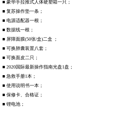
■ 豪华手拉推式人体硬塑箱一只；
■ 复苏操作垫一条；
■ 电源适配器一根；
■ 数据线一根；
■ 屏障面膜(50张/盒)二盒 ；
■ 可换肺囊装置八套；
■ 可换面皮二只；
■ 2020国际最新操作指南光盘1盘；
■ 急救手册1本；
■ 使用说明书一本；
■ 保修卡、合格证；
■ 锂电池
；